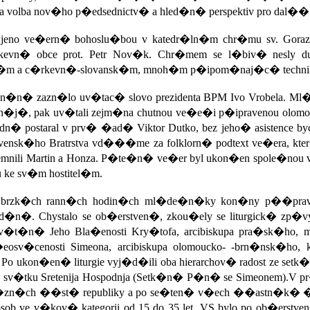
 volba nov�ho p�edsednictv� a hled�n� perspektiv pro dal�� c
no ve�ern� bohoslu�bou v katedr�ln�m chr�mu sv. Gorazda
kevn� obce prot. Petr Nov�k. Chr�mem se l�biv� nesl
�m a c�rkevn�-slovansk�m, mnoh�m p�ipom�naj�c� techniku
� zazn�lo uv�tac� slovo prezidenta BPM Ivo Vrobela. Ml�
j�, pak uv�tali zejm�na chutnou ve�e�i p�ipravenou olomou
n� postaral v prv� �ad� Viktor Dutko, bez jeho� asistence byc
ovensk�ho Bratrstva vd���me za folklorn� podtext ve�era, k
emnili Martin a Honza. P�te�n� ve�er byl ukon�en spole�nou 
u ke sv�m hostitel�m.
 brzk�ch rann�ch hodin�ch ml�de�n�ky kon�ny p��pravy n
n�. Chystalo se ob�erstven�, zkou�ely se liturgick� zp�vy,
�t�n� Jeho Bla�enosti Kry�tofa, arcibiskupa pra�sk�ho, m
eosv�cenosti Simeona, arcibiskupa olomoucko- -brn�nsk�ho, kte
�. Po ukon�en� liturgie vyj�d�ili oba hierarchov� radost ze set
ke sv�tku Sretenija Hospodnja (Setk�n� P�n� se Simeonem).V pr
zn�ch ��st� republiky a po se�ten� v�ech ��astn�k� 
ob ve v�kov� kategorii od 15 do 35 let. VS bylo po ob�erstve