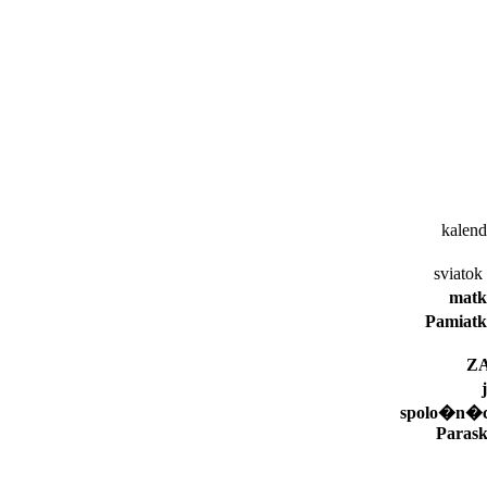
kalen
sviato
matk
Pamiat
Z
spolo�n�c
Parask