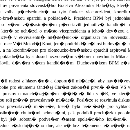
rav prezidenta slovensk�ho Bratstva Alexandra Halu�ky, kte
olba p�edsednictv� na tyto funkce: viceprezident, koordin�
ko-brn�nskou eparchii a pokladn�k. Prezident BPM byl jedno
 se v�em z��astn�n�m p�edstavili jednotliv� kandid�ti
, kter� se uch�zel o m�sto viceprezidenta a jeho� dev�zou 
ictv� v ekvivalentn� ml�de�nick� organizaci na Slovensku. 
oval otec V�t Metod�j Kout, jen� podtrhl d�le�itost budov�n
 na koordin�tora pro olomoucko-brn�nskou eparchii aspiroval M
okladn�ka byla dosud nezvolen�m v�borem navrhnuta Milada
 vyslovili d�v�ru v�em kandid�t�m. Duchovn�kem BPM z�stal
�d�il radost z hlasov�n� a doporu�il ml�de�i, aby nav�t�v
ropolie pro ekumenu Ond�ej Chr�st zakon�il prvn� ��st V
�j proslov o nadch�zej�c�m s��t�n� lidu v �R, ve kter�
u roli pr�v� pravoslavn� ml�de�. Posl�ze se rozvinula diskuse
rstva pravoslavn� ml�de�e, kter� byla na�t�st� pro vyhl
osiln�n� chutn�mi pelmen�mi, pak podnikli proch�zku po o
l ji� sobotn� podve�er �asem spole�n�ho lou�en�. 
edne n�sleduj�c�ho dne, ale u� bez b�emene n�ro�n� role ho