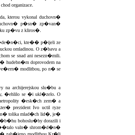
hod organizace.
, kterou vykonal duchovn�
y duchovn� p�sn� zp�van�
 zp�vu z kliros�.
de�n�ci, kte�� p�ijeli ze
ckou omladinou. O z�bavu a
hom se snad ani nesezn�mili.
ter� hudebn�m doprovodem na
ve�ern� modlitbou, po n� se
a archijerejskou slu�bu a
 �ehlilo se �i ukl�zelo. O
etropolity �esk�ch zem� a
r� prezident Ivo uctil ryze
k�n� tolika mlad�ch lid�, je�
�b�hu bohoslu�by dorazili i
��talo valn� shrom�d�n�
n� zah�jeno modlitbou Kr�li