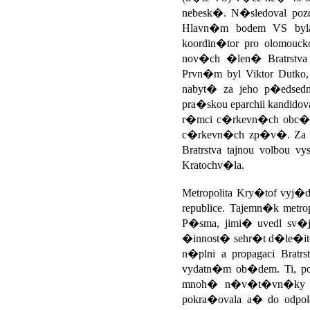
nebesk�. N�sledoval pozd
Hlavn�m bodem VS byla v
koordin�tor pro olomouc
nov�ch �len� Bratrstva
Prvn�m byl Viktor Dutko
nabyt� za jeho p�edsedn
pra�skou eparchii kandid
r�mci c�rkevn�ch obc�, a
c�rkevn�ch zp�v�. Za p
Bratrstva tajnou volbou
Kratochv�la.
Metropolita Kry�tof vyj
republice. Tajemn�k met
P�sma, jimi� uvedl sv
�innost� sehr�t d�le�ito
n�plni a propagaci Brat
vydatn�m ob�dem. Ti, p
mnoh� n�v�t�vn�ky by
pokra�ovala a� do odpol