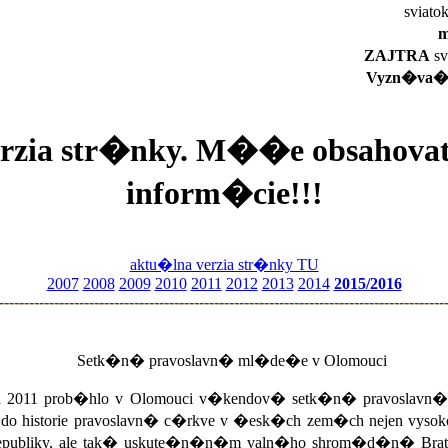
sviat
m
ZAJTRA
sv
Vyzn�va�, 
rzia str�nky. M��e obsahovat
inform�cie!!!
aktu�lna verzia str�nky TU
2007
2008
2009
2010
2011
2012
2013
2014
2015/2016
-----------------------------------------------------------------------------------------
Setk�n� pravoslavn� ml�de�e v Olomouci
ra 2011 prob�hlo v Olomouci v�kendov� setk�n� pravoslavn
do historie pravoslavn� c�rkve v �esk�ch zem�ch nejen 
publiky, ale tak� uskute�n�n�m valn�ho shrom�d�n� Bratr