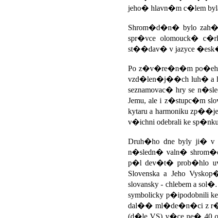
jeho� hlavn�m c�lem byla
Shrom�d�n� bylo zah�je
spr�vce olomouck� c�r
st��dav� v jazyce �esk
Po z�v�re�n�m po�ehn�n
vzd�len�j��ch luh� a h�
seznamovac� hry se n�sled
Jemu, ale i z�stupc�m sl
kytaru a harmoniku zp��j
v�ichni odebrali ke sp�nk
Druh�ho dne byly ji� v
n�sledn� valn� shrom�d�
p�l dev�t� prob�hlo uv
Slovenska a Jeho Vyskop�
slovansky - chlebem a sol
symbolicky p�ipodobnili 
dal�� ml�de�n�ci z r�
(d�le VS) v�ce ne� 40 os