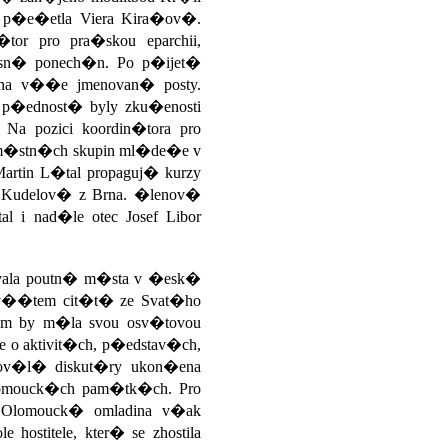
r� p�e�etla Viera Kira�ov�.
tor pro pra�skou eparchii,
hlasn� ponech�n. Po p�ijet�
 na v��e jmenovan� posty.
a p�ednost� byly zku�enosti
Na pozici koordin�tora pro
� m�stn�ch skupin ml�de�e v
artin L�tal propaguj� kurzy
 Kudelov� z Brna. �lenov�
 i nad�le otec Josef Libor
ovala poutn� m�sta v �esk�
S v��tem cit�t� ze Svat�ho
m by m�la svou osv�tovou
 o aktivit�ch, p�edstav�ch,
adov�l� diskut�ry ukon�ena
lomouck�ch pam�tk�ch. Pro
Olomouck� omladina v�ak
stitele, kter� se zhostila