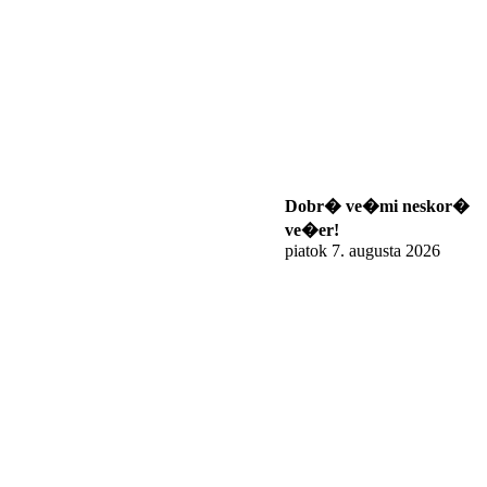
Dobr� ve�mi neskor�
ve�er!
piatok 7. augusta 2026