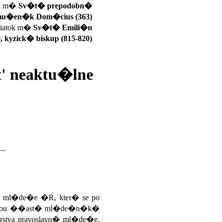
ok m�
Sv�t� prepodobn�
u�en�k Dom�cius (363)
iatok m�
Sv�t� Emili�n
kyzick� biskup (815-820)
' neaktu�lne
---
� ml�de�e �R, kter� se po
vysokou ��ast� ml�de�n�k�
stva pravoslavn� ml�de�e,