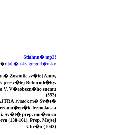
Stiahnu� mp3!
d�r
juli�nsky
gregori�nsky
k m�
Zosnutie sv�tej Anny,
y presv�tej Bohorodi�ky.
ka V. V�eobecn�ho snemu
(553)
AJTRA
sviatok m�
Sv�t�
jeromu�en�k Jermolaos a
i. Sv�t� prep. mu�enica
eva (138-161). Prep. Mojsej
Uhr�n (1043)