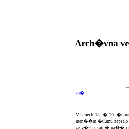
Arch�vna ve
--
sp�
Ve dnech 18. � 20. �no
men��m �tlumu zapsalo 
ze v�ech kout� na�� re