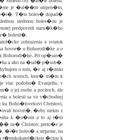
 Simeon cez �al�ie bolesti.
chr�me je �al��m utrpen�m,
� Je�i�. T�to boles� dopad�
lednou siedmou boles�ou je
enutej predpovedi staru�k�ho
e� bolesti�.
l�cke zobrazenia a sviatok
 sa hovor� o Bohorodi�ke a o
y k Bohorodi�ke. Pri op�san�
m�ha a ako na �ud� p�sob�.
chybujem o tom, �e aj r�mski
v t�ch textoch, ktor� m�m k
e viac podobn� Evanjeliu, v
 o jej osobe a pocitoch, ale
ia a bolesti sa vo v�chodnej
 ku Boho�lovekovi Christovi,
ovali hovori�, �eby niekto z
z�ahu k �u�om a to aj t�m
�� ne� Christov, preto�e je
 �i�e boles� a utrpenie, na
a r�mskokatol�ckou �ctou k