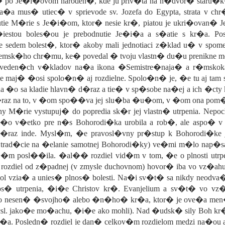
� po Je�i�ovom naroden�, kde ju priv�ta na n�dvor� staru�k�
�a mus� utiec� v sprievode sv. Jozefa do Egypta, strata v 
tnutie M�rie s Je�i�om, ktor� nesie kr�, piatou je ukri�ovan
estou boles�ou je prebodnutie Je�i�a a s�atie s kr�a. Pos
e sedem bolest�, ktor� akoby mali jednotiaci z�klad u� v spom
alemsk�ho chr�mu, ke� povedal � tvoju vlastn� du�u prenikne m
veden�ch v�kladov na�a ikona �Semistre�naja� a r�mskokato
e maj� �osi spolo�n� aj rozdielne. Spolo�n� je, �e tu aj tam
, na �o sa kladie hlavn� d�raz a tie� v sp�sobe na�ej a ich �ct
d�raz na to, v �om spo��va jej slu�ba �u�om, v �om ona po
nny M�rie vystupuj� do popredia sk�r jej vlastn� utrpenia. Nepo
m, �o v�etko pre n�s Bohorodi�ka urobila a rob�, ale aspo� 
d�raz inde. Mysl�m, �e pravosl�vny pr�stup k Bohorodi�ke j
j trad�cie na �elanie samotnej Bohorodi�ky) ve�mi m�lo nap�san�
��m posl��ila. �al�� rozdiel vid�m v tom, �e o plnosti utrpen
a rozdiel od z�padnej (v zmysle duchovnom) hovor� iba vo vz�ahu
hol vzia� a unies� plnos� bolesti. Na�i sv�t� sa nikdy neodva�
s� utrpenia, �i�e Christov kr�. Evanjelium a sv�t� vo v
ba o nesen� �svojho� alebo �n�ho� kr�a, ktor� je ove�a men
sl. jako�e mo�achu, �i�e ako mohli). Nad �udsk� sily Boh kr�,
. Posledn� rozdiel je dan� celkov�m rozdielom medzi na�ou 