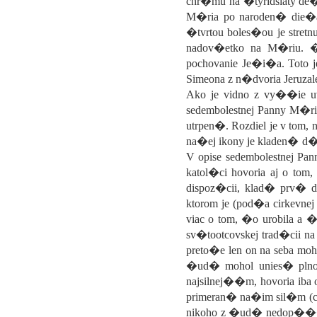
chr�mu na �tyridsiaty de
M�ria po naroden� die�a
�tvrtou boles�ou je stre
nadov�etko na M�riu. �i
pochovanie Je�i�a. Toto j
Simeona z n�dvoria Jeruz
Ako je vidno z vy��ie u
sedembolestnej Panny M�ri
utrpen�. Rozdiel je v tom
na�ej ikony je kladen� 
V opise sedembolestnej Pa
katol�ci hovoria aj o to
dispoz�cii, klad� prv� 
ktorom je (pod�a cirkevne
viac o tom, �o urobila a 
sv�tootcovskej trad�cii n
preto�e len on na seba mo
�ud� mohol unies� plno
najsilnej��m, hovoria i
primeran� na�im sil�m (c
nikoho z �ud� nedop���a