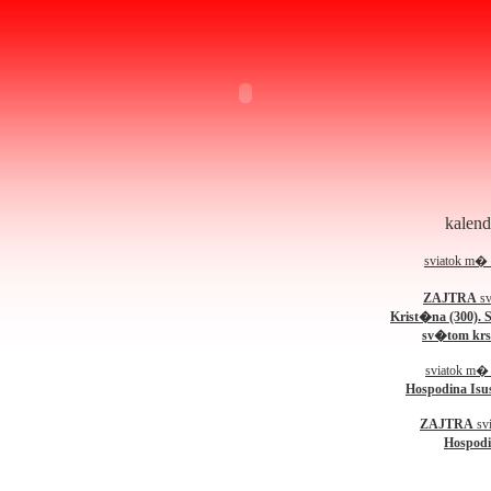
kalen
sviatok m�
ZAJTRA
sv
Krist�na (300).
sv�tom krs
sviatok m
Hospodina Isu
ZAJTRA
sv
Hospodi