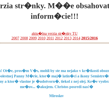
rzia str�nky. M��e obsahovat
inform�cie!!!
aktu�lna verzia str�nky TU
2007
2008
2009
2010
2011
2012
2013
2014
2015/2016
-----------------------------------------------------------------------------------------
! Ot�e, pros�m V�s, mohli by ste ma nejako v kr�tkosti oboz
estnej Panny M�rie, ktor� maj� latin�ci a ikony Semistre�n
 a ktor� vlastne je �udotvorn�, tiekol z nej olej. Ke�e vyob
me�ov... �akujem. Christos posredi nas!�
Miroslav