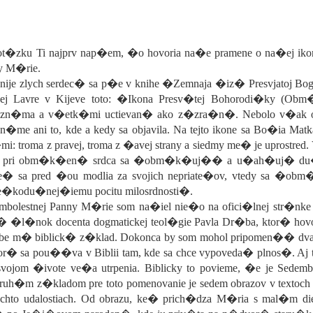
�zku Ti najprv nap�em, �o hovoria na�e pramene o na�ej iko
ny M�rie.
e zlych serdec� sa p�e v knihe �Zemnaja �iz� Presvjatoj Bogor
kej Lavre v Kijeve toto: �Ikona Presv�tej Bohorodi�ky (Ob
n�ma a v�etk�mi uctievan� ako z�zra�n�. Nebolo v�ak o 
zn�me ani to, kde a kedy sa objavila. Na tejto ikone sa Bo�ia Matka
: troma z pravej, troma z �avej strany a siedmy me� je uprostred.
, �e pri obm�k�en� srdca sa �obm�k�uj�� a u�ah�uj� du�ev
e� sa pred �ou modlia za svojich nepriate�ov, vtedy sa �o
e�kodu�nej�iemu pocitu milosrdnosti�.
embolestnej Panny M�rie som na�iel nie�o na ofici�lnej str�nk
en� �l�nok docenta dogmatickej teol�gie Pavla Dr�ba, ktor� ho
sobe m� biblick� z�klad. Dokonca by som mohol pripomen�� dva
� sa pou��va v Biblii tam, kde sa chce vypoveda� plnos�. Aj tu
ojom �ivote ve�a utrpenia. Biblicky to povieme, �e je Sedemb
Druh�m z�kladom pre toto pomenovanie je sedem obrazov v textoch
hto udalostiach. Od obrazu, ke� prich�dza M�ria s mal�m 