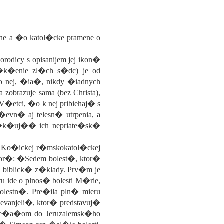
ne a �o katol�cke pramene o
odicy s opisanijem jej ikon�
m�k�enie zl�ch s�dc) je od
nej, �ia�, nikdy �iadnych
 zobrazuje sama (bez Christa),
 V�etci, �o k nej pribiehaj� s
n� aj telesn� utrpenia, a
bm�k�uj�� ich nepriate�sk�
e Ko�ickej r�mskokatol�ckej
vor�: �Sedem bolest�, ktor�
 biblick� z�klady. Prv�m je
 ide o plnos� bolesti M�rie,
olestn�. Pre�ila pln� mieru
 evanjeli�, ktor� predstavuj�
die�a�om do Jeruzalemsk�ho