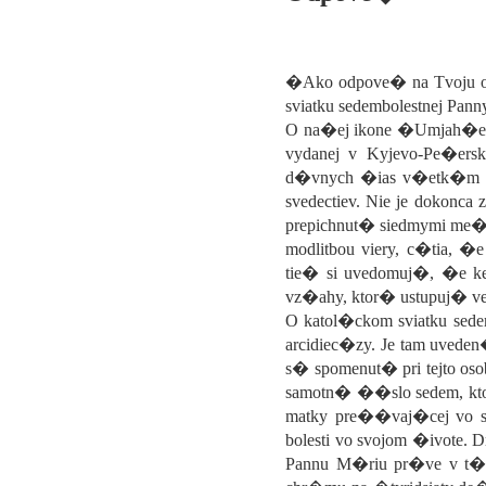
�Ako odpove� na Tvoju ot
sviatku sedembolestnej Pan
O na�ej ikone �Umjah�enij
vydanej v Kyjevo-Pe�ers
d�vnych �ias v�etk�m z
svedectiev. Nie je dokonca 
prepichnut� siedmymi me�mi
modlitbou viery, c�tia
tie� si uvedomuj�, �e k
vz�ahy, ktor� ustupuj� v
O katol�ckom sviatku sed
arcidiec�zy. Je tam uved
s� spomenut� pri tejto o
samotn� ��slo sedem, ktor
matky pre��vaj�cej vo sv
bolesti vo svojom �ivote. 
Pannu M�riu pr�ve v t�c