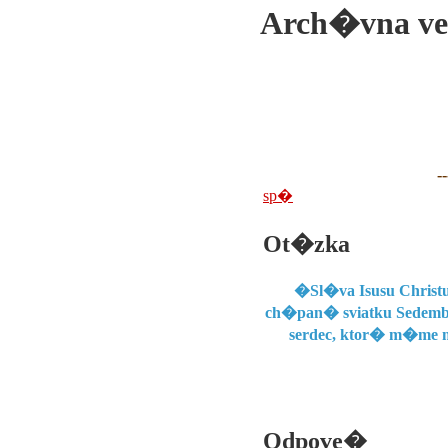
Arch�vna ve
--
sp�
Ot�zka
�Sl�va Isusu Christu
ch�pan� sviatku Sedembol
serdec, ktor� m�me my
Odpove�