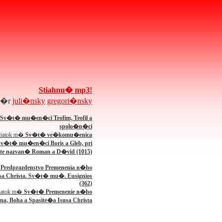
Stiahnu� mp3!
d�r
juli�nsky
gregori�nsky
Sv�t� mu�en�ci Trofim, Teofil a
spolo�n�ci
iatok m�
Sv�t� ve�komu�enica
 Sv�t� mu�en�ci Boris a Gleb, pri
te nazvan� Roman a D�vid (1015)
�
Predprazdenstvo Premenenia n�ho
sa Christa. Sv�t� mu�. Eusignios
(362)
iatok m�
Sv�t� Premenenie n�ho
na, Boha a Spasite�a Isusa Christa