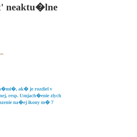
' neaktu�lne
---
n�mi�, ak� je rozdiel v
ej, resp. Umjach�enie zlych
razenie na�ej ikony m� 7