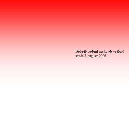
Dobr� ve�mi neskor� ve�er!
streda 5. augusta 2026